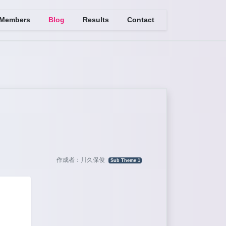
Members
Blog
Results
Contact
作成者：川久保俊
Sub Theme 1